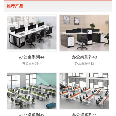
推荐产品
办公桌系列44
办公桌系列43
办公桌系列44
办公桌系列43
办公桌系列42
办公桌系列41