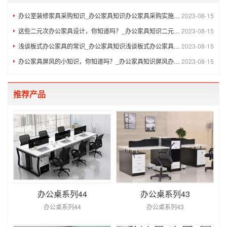
办公室装修家具采购知识_办公家具知识办公家具采购实施方案及控
2023-08-15
这些二元次办公家具设计，你知道吗？_办公家具知识二元次人类，
2023-08-15
浅谈板式办公家具的常识_办公家具知识浅谈板式办公家具的常识与
2023-08-15
办公家具屏风的小知识，你知道吗？_办公家具知识屏风办公桌椅组
2023-08-15
推荐产品
办公桌系列44
办公桌系列43
办公桌系列44
办公桌系列43