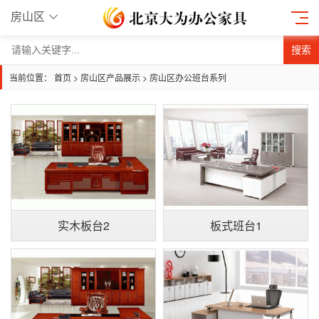
房山区
搜索
当前位置：
首页
>
房山区产品展示
>
房山区办公班台系列
实木板台2
板式班台1